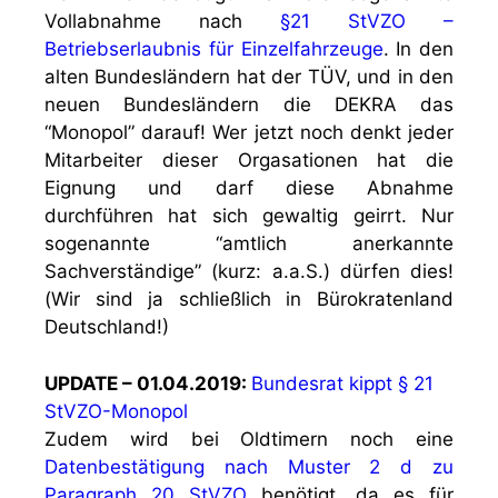
Vollabnahme nach
§21 StVZO –
Betriebserlaubnis für Einzelfahrzeuge
. In den
alten Bundesländern hat der TÜV, und in den
neuen Bundesländern die DEKRA das
“Monopol” darauf! Wer jetzt noch denkt jeder
Mitarbeiter dieser Orgasationen hat die
Eignung und darf diese Abnahme
durchführen hat sich gewaltig geirrt. Nur
sogenannte “amtlich anerkannte
Sachverständige” (kurz: a.a.S.) dürfen dies!
(Wir sind ja schließlich in Bürokratenland
Deutschland!)
UPDATE – 01.04.2019:
Bundesrat kippt § 21
StVZO-Monopol
Zudem wird bei Oldtimern noch eine
Datenbestätigung nach Muster 2 d zu
Paragraph 20 StVZO
benötigt, da es für