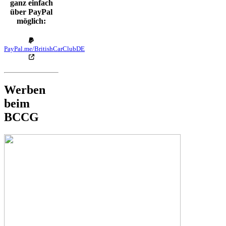
ganz einfach
über PayPal
möglich:
PayPal.me/BritishCarClubDE
Werben
beim
BCCG