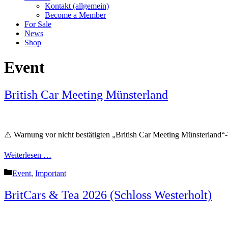
Kontakt (allgemein)
Become a Member
For Sale
News
Shop
Event
British Car Meeting Münsterland
⚠️ Warnung vor nicht bestätigten „British Car Meeting Münsterland“-T
Weiterlesen …
Kategorien
Event
,
Important
BritCars & Tea 2026 (Schloss Westerholt)