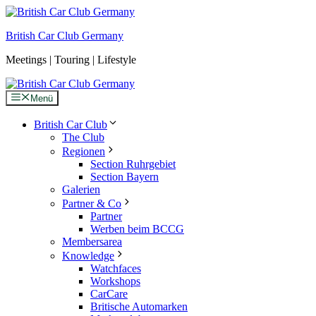
Zum
Inhalt
British Car Club Germany
springen
Meetings | Touring | Lifestyle
Menü
British Car Club
The Club
Regionen
Section Ruhrgebiet
Section Bayern
Galerien
Partner & Co
Partner
Werben beim BCCG
Membersarea
Knowledge
Watchfaces
Workshops
CarCare
Britische Automarken