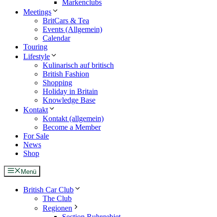
Markenclubs
Meetings
BritCars & Tea
Events (Allgemein)
Calendar
Touring
Lifestyle
Kulinarisch auf britisch
British Fashion
Shopping
Holiday in Britain
Knowledge Base
Kontakt
Kontakt (allgemein)
Become a Member
For Sale
News
Shop
Menü
British Car Club
The Club
Regionen
Section Ruhrgebiet