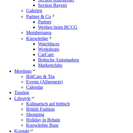
Section Bayern
Galerien
Partner & Co
Partner
Werben beim BCCG
Membersarea
Knowledge
Watchfaces
Workshops
CarCare
Britische Automarken
Markenclubs
Meetings
BritCars & Tea
Events (Allgemein)
Calendar
Touring
Lifestyle
Kulinarisch auf britisch
British Fashion
Shopping
Holiday in Britain
Knowledge Base
Kontakt