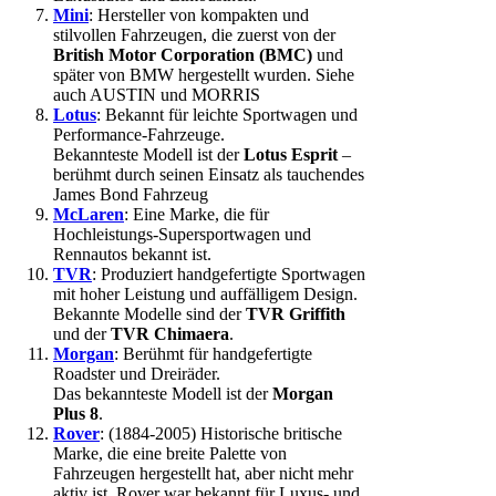
Mini
: Hersteller von kompakten und
stilvollen Fahrzeugen, die zuerst von der
British Motor Corporation (BMC)
und
später von BMW hergestellt wurden. Siehe
auch AUSTIN und MORRIS
Lotus
: Bekannt für leichte Sportwagen und
Performance-Fahrzeuge.
Bekannteste Modell ist der
Lotus Esprit
–
berühmt durch seinen Einsatz als tauchendes
James Bond Fahrzeug
McLaren
: Eine Marke, die für
Hochleistungs-Supersportwagen und
Rennautos bekannt ist.
TVR
: Produziert handgefertigte Sportwagen
mit hoher Leistung und auffälligem Design.
Bekannte Modelle sind der
TVR Griffith
und der
TVR Chimaera
.
Morgan
: Berühmt für handgefertigte
Roadster und Dreiräder.
Das bekannteste Modell ist der
Morgan
Plus 8
.
Rover
: (1884-2005) Historische britische
Marke, die eine breite Palette von
Fahrzeugen hergestellt hat, aber nicht mehr
aktiv ist. Rover war bekannt für Luxus- und