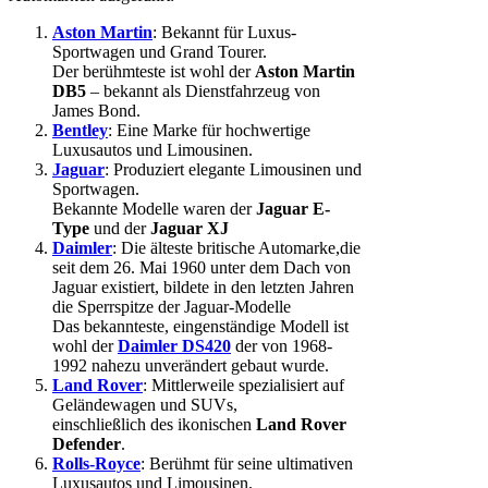
Aston Martin
: Bekannt für Luxus-
Sportwagen und Grand Tourer.
Der berühmteste ist wohl der
Aston Martin
DB5
– bekannt als Dienstfahrzeug von
James Bond.
Bentley
: Eine Marke für hochwertige
Luxusautos und Limousinen.
Jaguar
: Produziert elegante Limousinen und
Sportwagen.
Bekannte Modelle waren der
Jaguar E-
Type
und der
Jaguar XJ
Daimler
: Die älteste britische Automarke,die
seit dem 26. Mai 1960 unter dem Dach von
Jaguar existiert, bildete in den letzten Jahren
die Sperrspitze der Jaguar-Modelle
Das bekannteste, eingenständige Modell ist
wohl der
Daimler DS420
der von 1968-
1992 nahezu unverändert gebaut wurde.
Land Rover
: Mittlerweile spezialisiert auf
Geländewagen und SUVs,
einschließlich des ikonischen
Land Rover
Defender
.
Rolls-Royce
: Berühmt für seine ultimativen
Luxusautos und Limousinen.