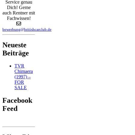
Service genau
Dich! Gerne
auch Rentner mit
Fachwissen!
bewerbung@britishcarclub.de
Neueste
Beiträge
TVR
Chimaera
(1997) –
FOR
SALE
Facebook
Feed