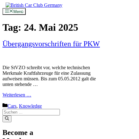
Zum
Inhalt
Menü
springen
Tag:
24. Mai 2025
Übergangsvorschriften für PKW
Die StVZO schreibt vor, welche technischen
Merkmale Kraftfahrzeuge für eine Zulassung
aufweisen müssen. Bis zum 05.05.2012 galt die
unten stehende …
Weiterlesen …
Kategorien
Cars
,
Knowledge
Suche
nach:
Become a