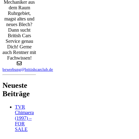
Mechaniker aus
dem Raum
Ruhrgebiet,
magst altes und
neues Blech?
Dann sucht
British Cars
Service genau
Dich! Gerne
auch Rentner mit
Fachwissen!
bewerbung@britishcarclub.de
Neueste
Beiträge
TVR
Chimaera
(1997) –
FOR
SALE