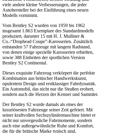
viele andere kleine Verbesserungen, die jeder
Autohersteller bei der Einführung eines neuen
Modells vornimmt.
Vom Bentley S2 wurden von 1959 bis 1962
insgesamt 1.863 Exemplare des Standardmodells
produziert, darunter 15 mit H. J. Mulliner &
Co.-“Drophead Coupe”-Karosserien. Zusätzlich
entstanden 57 Fahrzeuge mit langem Radstand,
von denen einige spezielle Karosserien erhielten,
sowie 388 Einheiten der sportlichen Version
Bentley S2 Continental.
Dieses exquisite Fahrzeug verkörpert die perfekte
Kombination aus britischer Handwerkskunst,
opulentem Design und erstklassiger Fahrdynamik.
Ein Automobil, das nicht nur die Straßen erobert,
sondern auch die Herzen der Kenner und Sammler.
Der Bentley S2 wurde damals als eines der
luxuriösesten Fahrzeuge seiner Zeit gefeiert. Mit
seiner kraftvollen Sechszylindermaschine bietet er
nicht nur unvergessliche Fahrmomente, sondern
auch eine außergewöhnliche Ruhe und Komfort,
die für die britische Marke typisch sind.