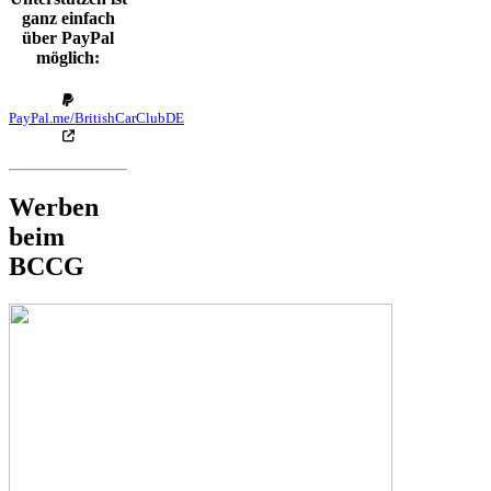
ganz einfach
über PayPal
möglich:
PayPal.me/BritishCarClubDE
Werben
beim
BCCG