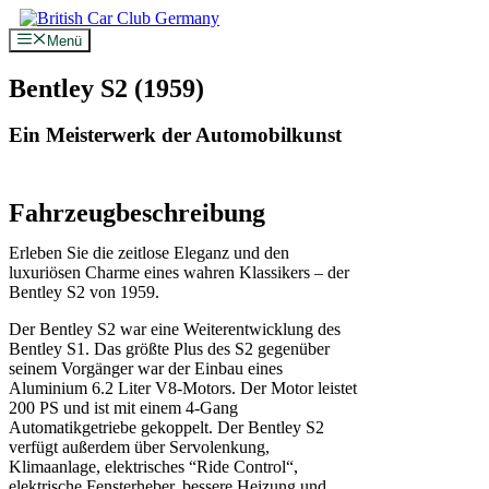
Zum
Inhalt
Menü
springen
Bentley S2 (1959)
Ein Meisterwerk der Automobilkunst
Fahrzeugbeschreibung
Erleben Sie die zeitlose Eleganz und den
luxuriösen Charme eines wahren Klassikers – der
Bentley S2 von 1959.
Der Bentley S2 war eine Weiterentwicklung des
Bentley S1. Das größte Plus des S2 gegenüber
seinem Vorgänger war der Einbau eines
Aluminium 6.2 Liter V8-Motors. Der Motor leistet
200 PS und ist mit einem 4-Gang
Automatikgetriebe gekoppelt. Der Bentley S2
verfügt außerdem über Servolenkung,
Klimaanlage, elektrisches “Ride Control“,
elektrische Fensterheber, bessere Heizung und