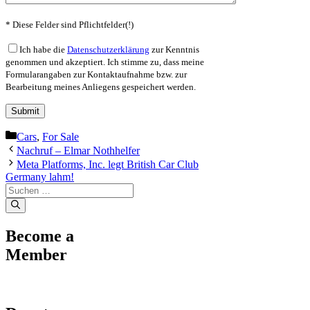
* Diese Felder sind Pflichtfelder(!)
Ich habe die
Datenschutzerklärung
zur Kenntnis
genommen und akzeptiert. Ich stimme zu, dass meine
Formularangaben zur Kontaktaufnahme bzw. zur
Bearbeitung meines Anliegens gespeichert werden.
Kategorien
Cars
,
For Sale
Nachruf – Elmar Nothhelfer
Meta Platforms, Inc. legt British Car Club
Germany lahm!
Suche
nach:
Become a
Member