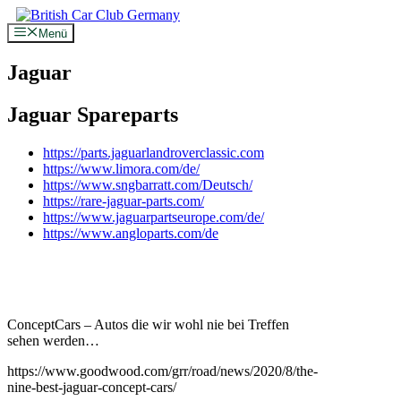
Zum
Inhalt
Menü
springen
Jaguar
Jaguar Spareparts
https://parts.jaguarlandroverclassic.com
https://www.limora.com/de/
https://www.sngbarratt.com/Deutsch/
https://rare-jaguar-parts.com/
https://www.jaguarpartseurope.com/de/
https://www.angloparts.com/de
ConceptCars – Autos die wir wohl nie bei Treffen
sehen werden…
https://www.goodwood.com/grr/road/news/2020/8/the-
nine-best-jaguar-concept-cars/