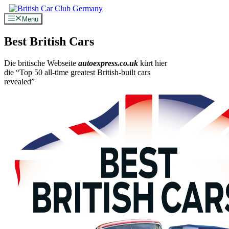
Zum
Inhalt
Menü
springen
Best British Cars
Die britische Webseite
autoexpress.co.uk
kürt hier
die “Top 50 all-time greatest British-built cars
revealed”