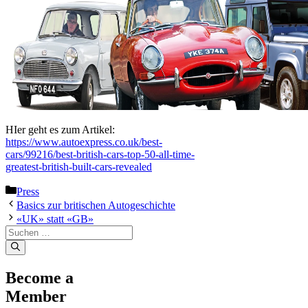
HIer geht es zum Artikel:
https://www.autoexpress.co.uk/best-
cars/99216/best-british-cars-top-50-all-time-
greatest-british-built-cars-revealed
Kategorien
Press
Basics zur britischen Autogeschichte
«UK» statt «GB»
Suche
nach:
Become a
Member