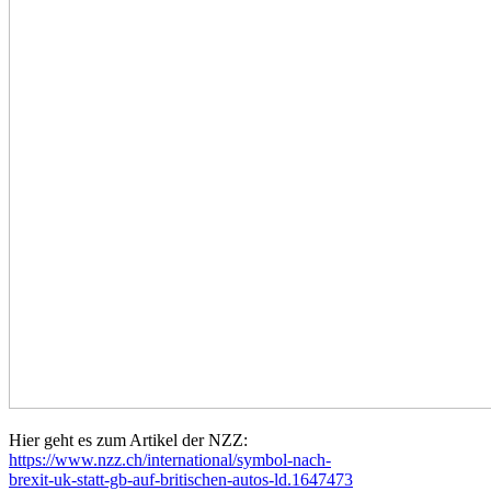
Hier geht es zum Artikel der NZZ:
https://www.nzz.ch/international/symbol-nach-
brexit-uk-statt-gb-auf-britischen-autos-ld.1647473