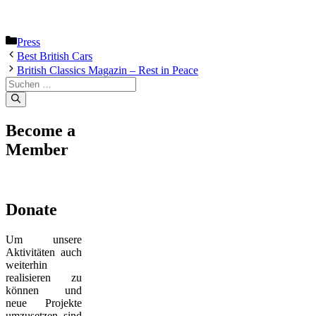
Kategorien
Press
Best British Cars
British Classics Magazin – Rest in Peace
Suche
nach:
Become a
Member
Donate
Um unsere
Aktivitäten auch
weiterhin
realisieren zu
können und
neue Projekte
umzusetzen, sind